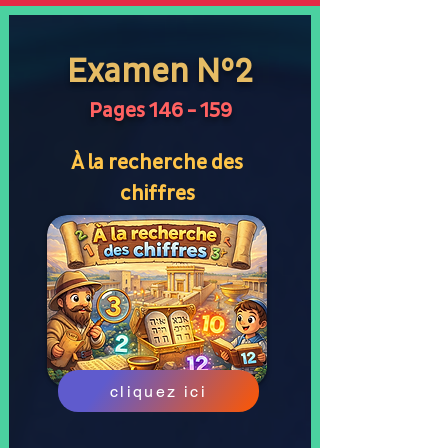
Examen N°2
Pages 146 - 159
À la recherche des
chiffres
cliquez ici