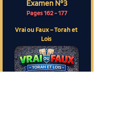
Examen N°3
Pages 162 - 177
Vrai ou Faux – Torah et
Lois
cliquez ici
Ketouvim
ou Pas ?